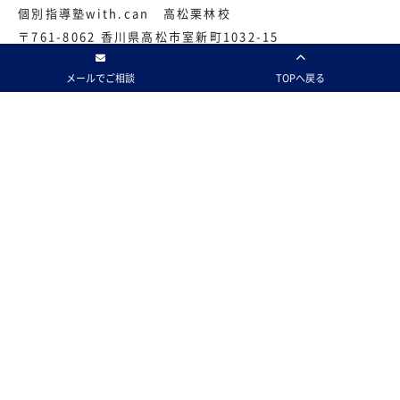
個別指導塾with.can 高松栗林校
〒761-8062 香川県高松市室新町1032-15
TEL：
087-814-4363
メールでご相談
TOPへ戻る
FAX：087-814-4362
営業日：月曜日～土曜日
休み：日曜日、祝日
営業時間：15：00～22：00